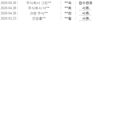
2026 04.30
주식회사 그린**
**숙
접수완료
2026 04.28
주식회사 더**
**희
서류,
견적전송
2026 04.28
크벤 주식**
**란
서류,
견적전송
2026 03.25
건영홀**
**철
서류,
견적전송